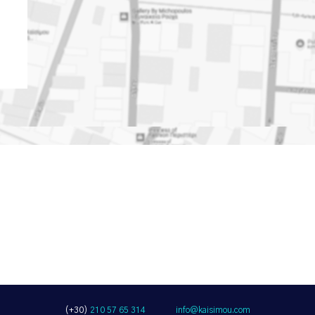
0
(+30)
210 57 65 314
info@kaisimou.com