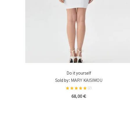
ΠΡΟΣΘΉΚΗ ΣΤΟ ΚΑΛΆΘΙ
Do it yourself
Sold by:
MARY KAISIMOU
(
2
)
68,00
€