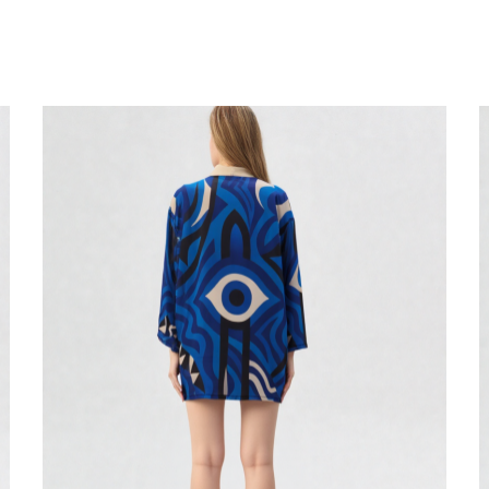
Sorted
ΕΤΙΚΈΤΕΣ ΠΡΟΪΌΝΤΟΣ
by
1
1
beachwear κιμονό
boho chic κιμονό
latest
1
1
KAISIMOU kimono
KAISIMOU κιμονό
1
1
resort kimono
resort κιμονό
1
1
ασπρόμαυρο κιμονό
γοτθικό κιμονό
3
11
γυναικείο κιμονό
εκκεντρική γυναικεία μόδα
11
11
εναλλακτική μόδα
ΚΑΪΣΙΜΟΥ