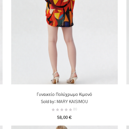
κιμονό με τύπωμα νεκροκεφαλής
1
2
κιμονό με χρώματα
κιμονό μεγάλου μεγέθους
1
1
κιμονό μουσελίνα
κιμονό παραλίας
11
2
κιμονό στο διαδίκτυο
κοντό κιμονό
1
8
μαρμάρινο σχέδιο
ΜΟΥΣΕΛΙΝΑ
1
2
1
ΠΡΟΣΘΉΚΗ ΣΤΟ ΚΑΛΆΘΙ
μουσελινά κιμονό
ΣΑΤΕΝ
σκοτεινή μόδα
Γυναικείο Πολύχρωμο Κιμονό
Sold by:
MARY KAISIMOU
(0)
58,00
€