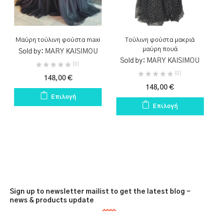
ΕΤΙΚΈΤΕΣ ΠΡΟΪΌΝΤΟΣ
2
2
boho chic maxi skirt
KAISIMOU φούστα
Μαύρη τούλινη φούστα maxi
Τούλινη φούστα μακριά
μαύρη πουά
2
2
Sold by:
MARY KAISIMOU
Sold by:
MARY KAISIMOU
maxi φούστα
one size φούστα
(0)
(0)
148,00
€
2
2
148,00
€
polka dot φούστα
statement φούστα
Επιλογή
Επιλογή
2
2
καλοκαιρινή φούστα
μακριά φούστα τούλι
PRODUCT SIZE
2
2
2
2
2
2
2
2
τούλινη φούστα
φούστα boho
Φούστες
XS
S
M
L
XL
Sign up to newsletter mailist to get the latest blog -
news & products update