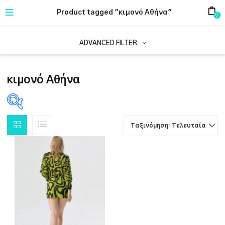
Product tagged "κιμονό Αθήνα"
0
ADVANCED FILTER
κιμονό Αθήνα
Ταξινόμηση: Τελευταία
PRODUCT CATEGORIES
1
ΕΝΔΥΜΑΤΑ
ΕΤΙΚΈΤΕΣ ΠΡΟΪΌΝΤΟΣ
1
1
γυναικείο κιμονό
εκκεντρική γυναικεία μόδα