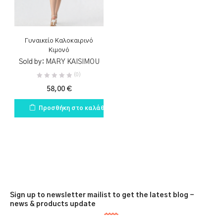
1
1
εναλλακτική μόδα
ΚΑΪΣΙΜΟΥ
1
1
Γυναικείο Καλοκαιρινό
καλλιτεχνικό κιμονό
κιμονό festival
Κιμονό
Sold by:
MARY KAISIMOU
1
1
(0)
κιμονό KAISIMOU
κιμονό Αθήνα
58,00
€
1
1
Προσθήκη στο καλάθι
Κιμονό για festival
κιμονό καλοκαιρινό
1
1
κιμονό στο διαδίκτυο
ΜΟΥΣΕΛΙΝΑ
1
μουσελινά κιμονό
Sign up to newsletter mailist to get the latest blog -
news & products update