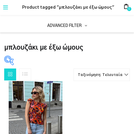
Product tagged "μπλουζάκι με έξω ώμους"
0
ADVANCED FILTER
μπλουζάκι με έξω ώμους
Ταξινόμηση: Τελευταία
PRODUCT CATEGORIES
1
ΕΝΔΥΜΑΤΑ
ΕΤΙΚΈΤΕΣ ΠΡΟΪΌΝΤΟΣ
1
casual καλοκαιρινό μπλουζάκι