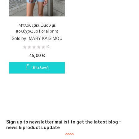
1
1
statement μπλουζάκι
γυναικείο τοπ floral
1
Μπλουζάκι ώμου με
ελληνικό eshop γυναικείας ένδυσης
πολύχρωμο floral print
Sold by:
MARY KAISIMOU
1
1
(0)
καλοκαιρινό τοπ 2025
μοντέρνα γυναικεία ρούχα
45,00
€
PRODUCT SIZE
1
1
1
1
Επιλογή
μπλουζάκι με έντονα χρώματα
S
M
L
1
μπλουζάκι με έξω ώμους
1
μπλουζάκι με φλοράλ στάμπα
Sign up to newsletter mailist to get the latest blog -
news & products update