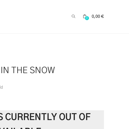
0,00
€
0
IN THE SNOW
ld
S CURRENTLY OUT OF