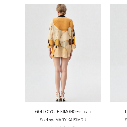
ADD TO BASKET
GOLD CYCLE KIMONO – muslin
T
Sold by:
MARY KAISIMOU
S